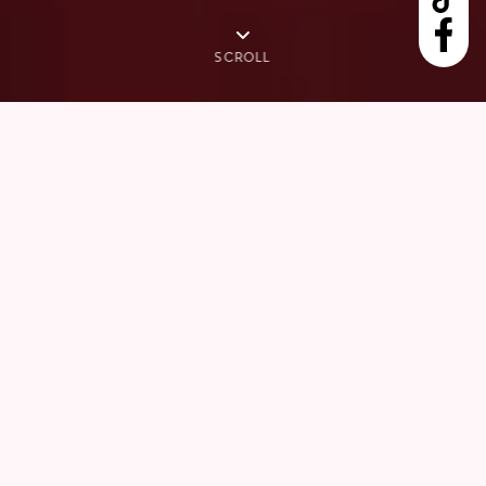
SCROLL
DES SPRITZ, DU VIN, DES
COPAINS : LE CIAO C'EST
UN PETIT BOUT D'ITALIE
NICHÉ AU COEUR
D'ANNECY, AVEC DES BONS
COCKTAILS, DE LA BONNE
MUSIQUE ET LA CUISINE DE